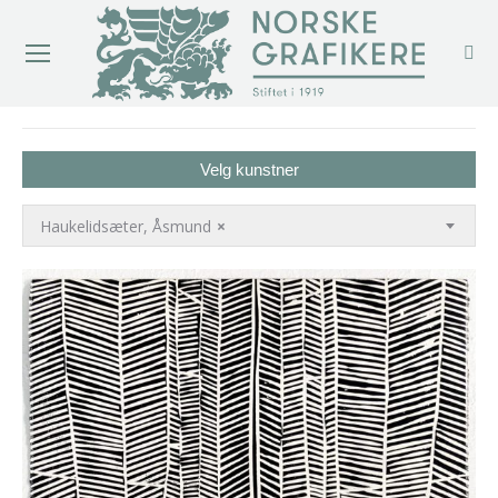
You are here:
Velg kunstner
Haukelidsæter, Åsmund
×