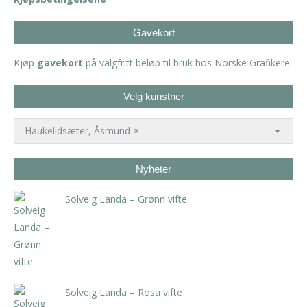
Gavekort
Kjøp
gavekort
på valgfritt beløp til bruk hos Norske Grafikere.
Velg kunstner
Haukelidsæter, Åsmund
×
Nyheter
Solveig Landa – Grønn vifte
kr
5.250,00
inkl. 5% kunstavgift
Solveig Landa – Rosa vifte