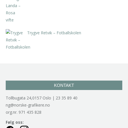
kr
5.250,00
inkl. 5% kunstavgift
Trygve Retvik – Fotballskolen
kr
2.940,00
inkl. 5% kunstavgift
KONTAKT
Tollbugata 24,0157 Oslo | 23 35 89 40
ng@norske-grafikere.no
org.nr. 971 435 828
Følg oss: