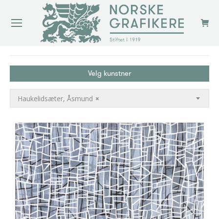
You are here:
Velg kunstner
Haukelidsæter, Åsmund
×