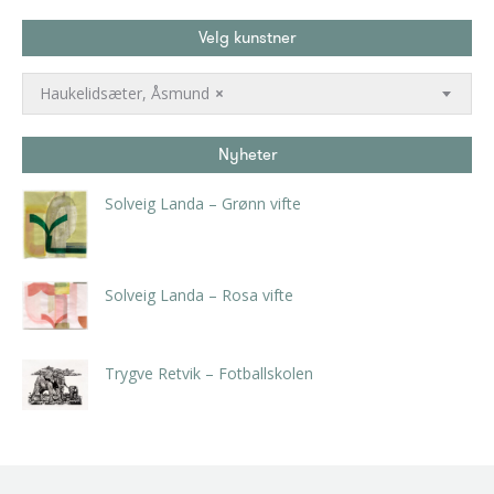
Velg kunstner
Haukelidsæter, Åsmund
×
Nyheter
Solveig Landa – Grønn vifte
kr
5.250,00
inkl. 5% kunstavgift
Solveig Landa – Rosa vifte
kr
5.250,00
inkl. 5% kunstavgift
Trygve Retvik – Fotballskolen
kr
2.940,00
inkl. 5% kunstavgift