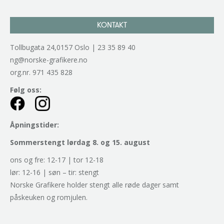
KONTAKT
Tollbugata 24,0157 Oslo | 23 35 89 40
ng@norske-grafikere.no
org.nr. 971 435 828
Følg oss:
Åpningstider:
Sommerstengt lørdag 8. og 15. august
ons og fre: 12-17 | tor 12-18
lør: 12-16 | søn – tir: stengt
Norske Grafikere holder stengt alle røde dager samt
påskeuken og romjulen.