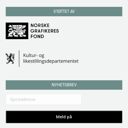
STØTTET AV
NYHETSBREV