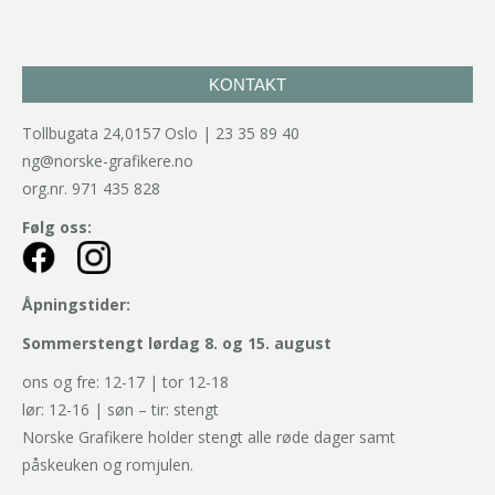
KONTAKT
Tollbugata 24,0157 Oslo | 23 35 89 40
ng@norske-grafikere.no
org.nr. 971 435 828
Følg oss:
Åpningstider:
Sommerstengt lørdag 8. og 15. august
ons og fre: 12-17 | tor 12-18
lør: 12-16 | søn – tir: stengt
Norske Grafikere holder stengt alle røde dager samt
påskeuken og romjulen.