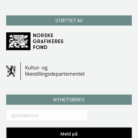
STØTTET AV
NYHETSBREV