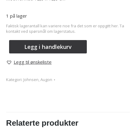
1 på lager
Faktisk lagerantall kan variere noe fra det som er oppgitt her. Ta
kontakt ved spørsmål om lagerstatus.
Legg i handlekurv
Legg til ønskeliste
Kategori:
Johnsen, Augon
Relaterte produkter