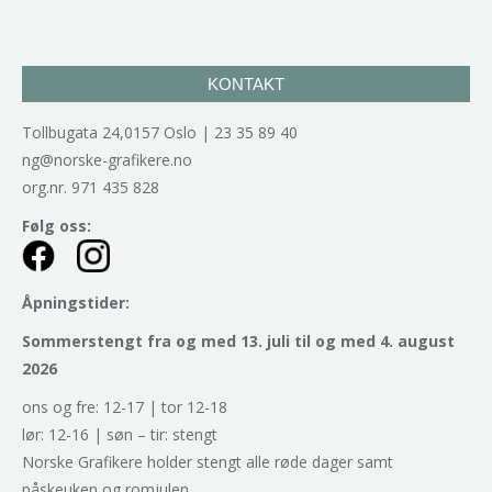
KONTAKT
Tollbugata 24,0157 Oslo | 23 35 89 40
ng@norske-grafikere.no
org.nr. 971 435 828
Følg oss:
Åpningstider:
Sommerstengt fra og med 13. juli til og med 4. august
2026
ons og fre: 12-17 | tor 12-18
lør: 12-16 | søn – tir: stengt
Norske Grafikere holder stengt alle røde dager samt
påskeuken og romjulen.