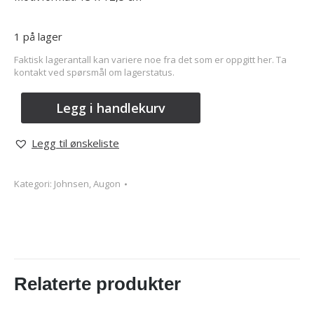
1 på lager
Faktisk lagerantall kan variere noe fra det som er oppgitt her. Ta
kontakt ved spørsmål om lagerstatus.
Legg i handlekurv
Legg til ønskeliste
Kategori:
Johnsen, Augon
Relaterte produkter