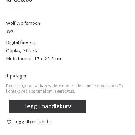
Wolf Wolfsmoon
VRI
Digital fine art
Opplag: 30 eks.
Motivformat: 17 x 25,5 cm
1 på lager
Faktisk lagerantall kan variere noe fra det som er oppgitt her. Ta
kontakt ved spørsmål om lagerstatus.
Legg i handlekurv
Legg til ønskeliste