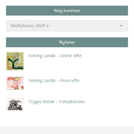
Velg kunstner
Wolfsmoon, Wolf
×
Nyheter
Solveig Landa – Grønn vifte
kr
5.250,00
inkl. 5% kunstavgift
Solveig Landa – Rosa vifte
kr
5.250,00
inkl. 5% kunstavgift
Trygve Retvik – Fotballskolen
kr
2.940,00
inkl. 5% kunstavgift