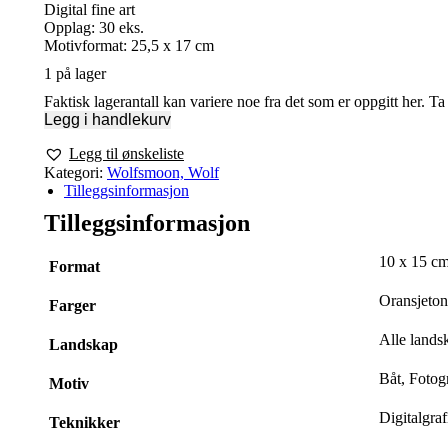
Digital fine art
Opplag: 30 eks.
Motivformat: 25,5 x 17 cm
1 på lager
Faktisk lagerantall kan variere noe fra det som er oppgitt her. T
Legg i handlekurv
Legg til ønskeliste
Kategori:
Wolfsmoon, Wolf
Tilleggsinformasjon
Tilleggsinformasjon
10 x 15 cm
Format
Oransjeton
Farger
Alle lands
Landskap
Båt, Fotog
Motiv
Digitalgra
Teknikker