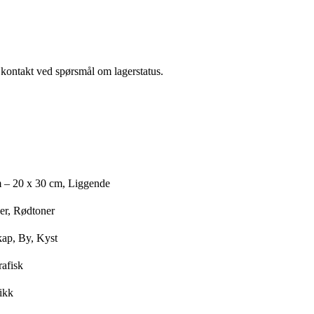
a kontakt ved spørsmål om lagerstatus.
 – 20 x 30 cm, Liggende
er, Rødtoner
kap, By, Kyst
rafisk
fikk