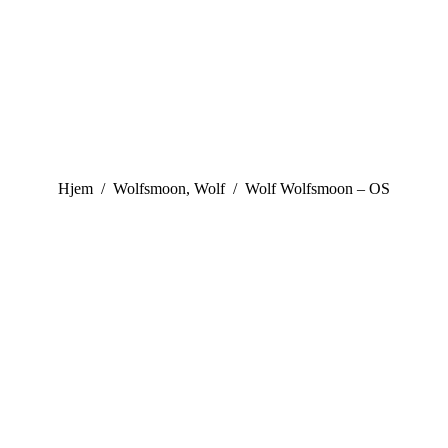
You are here:
Hjem
Wolfsmoon, Wolf
Wolf Wolfsmoon – OS