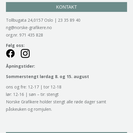
KONTAKT
Tollbugata 24,0157 Oslo | 23 35 89 40
ng@norske-grafikere.no
org.nr. 971 435 828
Følg oss:
Åpningstider:
Sommerstengt lørdag 8. og 15. august
ons og fre: 12-17 | tor 12-18
lør: 12-16 | søn – tir: stengt
Norske Grafikere holder stengt alle røde dager samt
påskeuken og romjulen.