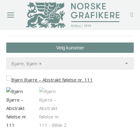
You are here:
Velg kunstner
Bjarre, Bjørn
×