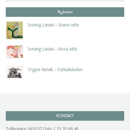
Nyheter
Solveig Landa – Grønn vifte
kr
5.250,00
inkl. 5% kunstavgift
Solveig Landa – Rosa vifte
kr
5.250,00
inkl. 5% kunstavgift
Trygve Retvik – Fotballskolen
kr
2.940,00
inkl. 5% kunstavgift
KONTAKT
Tollbugata 24,0157 Oslo | 23 35 89 40