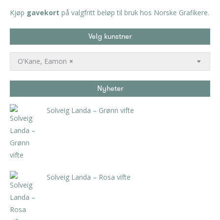
Kjøp
gavekort
på valgfritt beløp til bruk hos Norske Grafikere.
Velg kunstner
O’Kane, Eamon
×
Nyheter
Solveig Landa – Grønn vifte
kr
5.250,00
inkl. 5% kunstavgift
Solveig Landa – Rosa vifte
kr
5.250,00
inkl. 5% kunstavgift