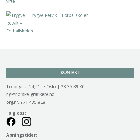
Trygve Retvik – Fotballskolen
kr
2.940,00
inkl. 5% kunstavgift
KONTAKT
Tollbugata 24,0157 Oslo | 23 35 89 40
ng@norske-grafikere.no
org.nr. 971 435 828
Følg oss:
Åpningstider: