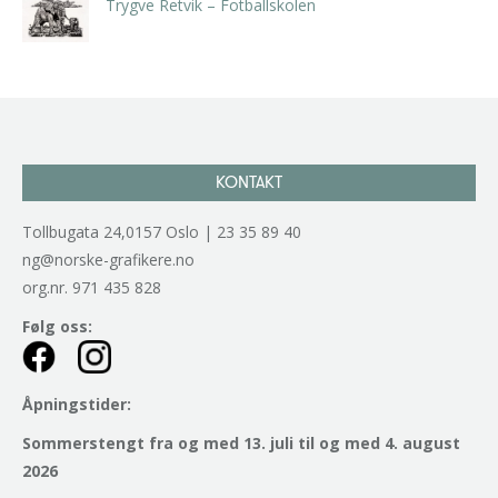
Trygve Retvik – Fotballskolen
kr
2.940,00
inkl. 5% kunstavgift
KONTAKT
Tollbugata 24,0157 Oslo | 23 35 89 40
ng@norske-grafikere.no
org.nr. 971 435 828
Følg oss:
Åpningstider:
Sommerstengt fra og med 13. juli til og med 4. august
2026