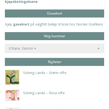
kjøpsbetingelsene
Gavekort
Kjøp
gavekort
på valgfritt beløp til bruk hos Norske Grafikere.
Velg kunstner
O’Kane, Eamon
×
Nyheter
Solveig Landa – Grønn vifte
kr
5.250,00
inkl. 5% kunstavgift
Solveig Landa – Rosa vifte
kr
5.250,00
inkl. 5% kunstavgift