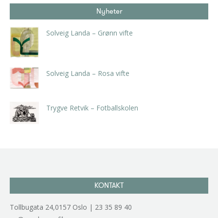
Nyheter
Solveig Landa – Grønn vifte
kr
5.250,00
inkl. 5% kunstavgift
Solveig Landa – Rosa vifte
kr
5.250,00
inkl. 5% kunstavgift
Trygve Retvik – Fotballskolen
kr
2.940,00
inkl. 5% kunstavgift
KONTAKT
Tollbugata 24,0157 Oslo | 23 35 89 40