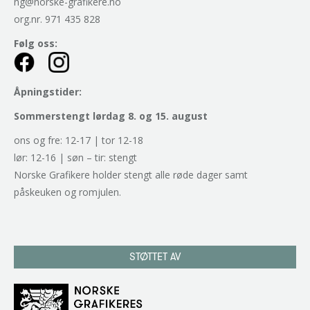
ng@norske-grafikere.no
org.nr. 971 435 828
Følg oss:
Åpningstider:
Sommerstengt lørdag 8. og 15. august
ons og fre: 12-17 | tor 12-18
lør: 12-16 | søn – tir: stengt
Norske Grafikere holder stengt alle røde dager samt
påskeuken og romjulen.
STØTTET AV