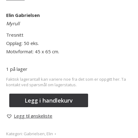
Elin Gabrielsen
Myrull
Tresnitt
Opplag: 50 eks.
Motivformat: 45 x 65 cm.
1 på lager
Faktisk lagerantall kan variere noe fra det som er oppgitt her. Ta
kontakt ved spørsmål om lagerstatus.
Legg i handlekurv
Legg til ønskeliste
Kategori:
Gabrielsen, Elin