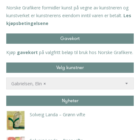
Norske Grafikere formidler kunst på vegne av kunstneren og
kunstverket er kunstnerens eiendom inntil varen er betalt.
Les
kjøpsbetingelsene
Gavekort
Kjøp
gavekort
på valgfritt beløp til bruk hos Norske Grafikere.
Velg kunstner
Gabrielsen, Elin
×
Nyheter
Solveig Landa – Grønn vifte
kr
5.250,00
inkl. 5% kunstavgift