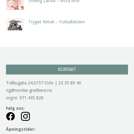
Solveig Landa – Rosa vifte
kr
5.250,00
inkl. 5% kunstavgift
Trygve Retvik – Fotballskolen
kr
2.940,00
inkl. 5% kunstavgift
KONTAKT
Tollbugata 24,0157 Oslo | 23 35 89 40
ng@norske-grafikere.no
org.nr. 971 435 828
Følg oss:
Åpningstider: