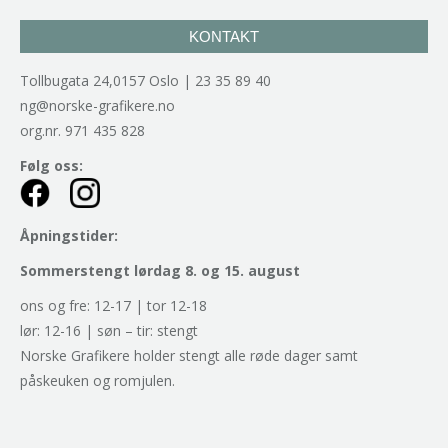
KONTAKT
Tollbugata 24,0157 Oslo | 23 35 89 40
ng@norske-grafikere.no
org.nr. 971 435 828
Følg oss:
Åpningstider:
Sommerstengt lørdag 8. og 15. august
ons og fre: 12-17 | tor 12-18
lør: 12-16 | søn – tir: stengt
Norske Grafikere holder stengt alle røde dager samt
påskeuken og romjulen.