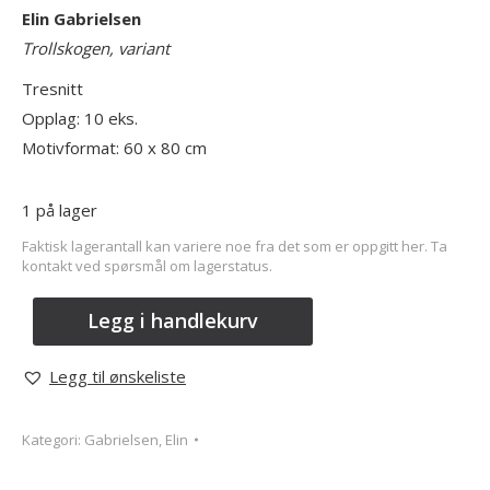
Elin Gabrielsen
Trollskogen, variant
Tresnitt
Opplag: 10 eks.
Motivformat: 60 x 80 cm
1 på lager
Faktisk lagerantall kan variere noe fra det som er oppgitt her. Ta
kontakt ved spørsmål om lagerstatus.
Legg i handlekurv
Legg til ønskeliste
Kategori:
Gabrielsen, Elin