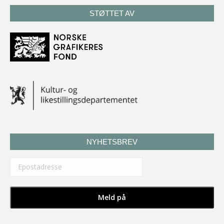
STØTTET AV
NYHETSBREV