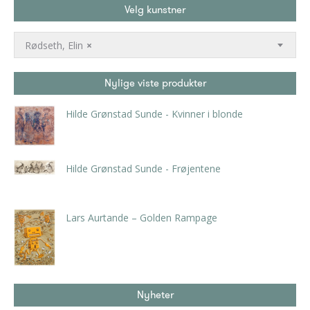
Velg kunstner
Rødseth, Elin
×
Nylige viste produkter
Hilde Grønstad Sunde - Kvinner i blonde
kr
2.940,00
inkl. 5% kunstavgift
Hilde Grønstad Sunde - Frøjentene
kr
3.150,00
inkl. 5% kunstavgift
Lars Aurtande – Golden Rampage
kr
14.700,00
inkl. 5% kunstavgift
Nyheter