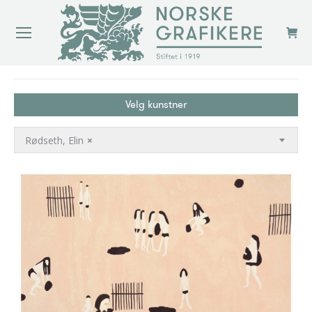
You are here:
Velg kunstner
Rødseth, Elin
×