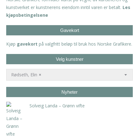
kunstverket er kunstnerens eiendom inntil varen er betalt.
Les
kjøpsbetingelsene
Gavekort
Kjøp
gavekort
på valgfritt beløp til bruk hos Norske Grafikere.
Velg kunstner
Rødseth, Elin
×
Nyheter
Solveig Landa – Grønn vifte
kr
5.250,00
inkl. 5% kunstavgift