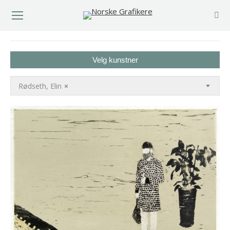
You are here:
Velg kunstner
Rødseth, Elin
×