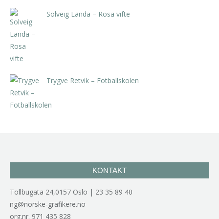
Solveig Landa – Rosa vifte
kr
5.250,00
inkl. 5% kunstavgift
Trygve Retvik – Fotballskolen
kr
2.940,00
inkl. 5% kunstavgift
KONTAKT
Tollbugata 24,0157 Oslo | 23 35 89 40
ng@norske-grafikere.no
org.nr. 971 435 828