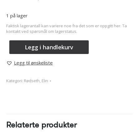
1 på lager
Faktisk lagerantall kan variere noe fra det som er oppgitt her. Ta
kontakt ved spørsmål om lagerstatus.
Legg i handlekurv
Legg til ønskeliste
Kategori:
Rødseth, Elin
Relaterte produkter