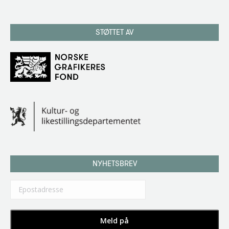
STØTTET AV
NYHETSBREV