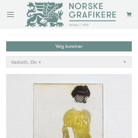
You are here:
Velg kunstner
Rødseth, Elin
×