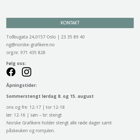
KONTAKT
Tollbugata 24,0157 Oslo | 23 35 89 40
ng@norske-grafikere.no
org.nr. 971 435 828
Følg oss:
Åpningstider:
Sommerstengt lørdag 8. og 15. august
ons og fre: 12-17 | tor 12-18
lør: 12-16 | søn – tir: stengt
Norske Grafikere holder stengt alle røde dager samt
påskeuken og romjulen.