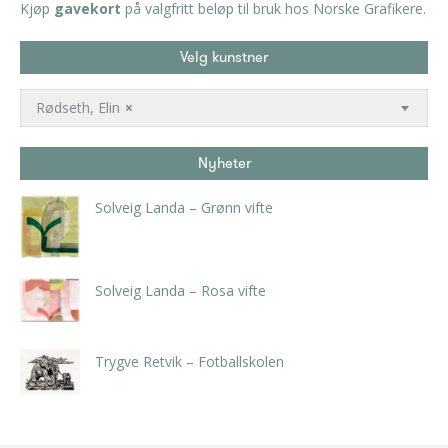
Kjøp
gavekort
på valgfritt beløp til bruk hos Norske Grafikere.
Velg kunstner
Rødseth, Elin
×
Nyheter
Solveig Landa – Grønn vifte
kr
5.250,00
inkl. 5% kunstavgift
Solveig Landa – Rosa vifte
kr
5.250,00
inkl. 5% kunstavgift
Trygve Retvik – Fotballskolen
kr
2.940,00
inkl. 5% kunstavgift