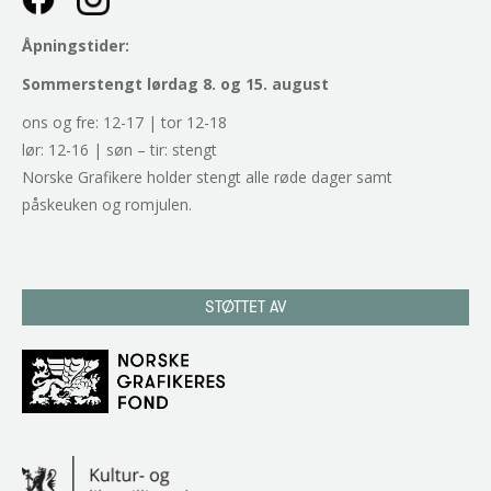
Åpningstider:
Sommerstengt lørdag 8. og 15. august
ons og fre: 12-17 | tor 12-18
lør: 12-16 | søn – tir: stengt
Norske Grafikere holder stengt alle røde dager samt
påskeuken og romjulen.
STØTTET AV