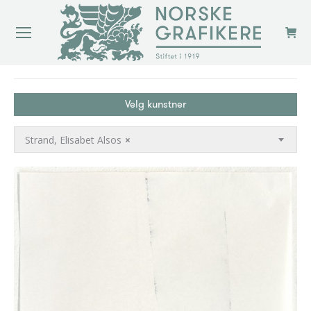
You are here:
Velg kunstner
Strand, Elisabet Alsos
×