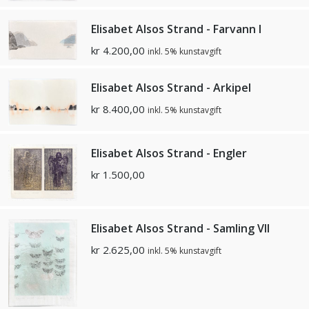
Elisabet Alsos Strand - Farvann I
kr
4.200,00
inkl. 5% kunstavgift
Elisabet Alsos Strand - Arkipel
kr
8.400,00
inkl. 5% kunstavgift
Elisabet Alsos Strand - Engler
kr
1.500,00
Elisabet Alsos Strand - Samling VII
kr
2.625,00
inkl. 5% kunstavgift