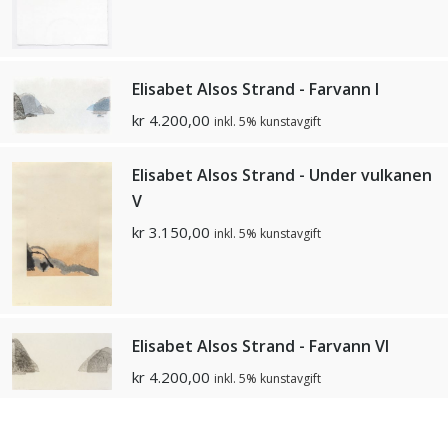
Elisabet Alsos Strand - Farvann I
kr
4.200,00
inkl. 5% kunstavgift
Elisabet Alsos Strand - Under vulkanen
V
kr
3.150,00
inkl. 5% kunstavgift
Elisabet Alsos Strand - Farvann VI
kr
4.200,00
inkl. 5% kunstavgift