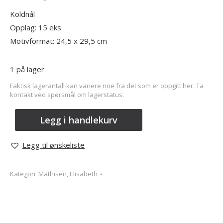
Koldnål
Opplag: 15 eks
Motivformat: 24,5 x 29,5 cm
1 på lager
Faktisk lagerantall kan variere noe fra det som er oppgitt her. Ta
kontakt ved spørsmål om lagerstatus.
Legg i handlekurv
Legg til ønskeliste
Kategori:
Mathisen, Elisabeth