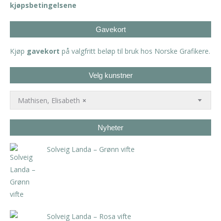
kjøpsbetingelsene
Gavekort
Kjøp
gavekort
på valgfritt beløp til bruk hos Norske Grafikere.
Velg kunstner
Mathisen, Elisabeth
×
Nyheter
Solveig Landa – Grønn vifte
kr
5.250,00
inkl. 5% kunstavgift
Solveig Landa – Rosa vifte