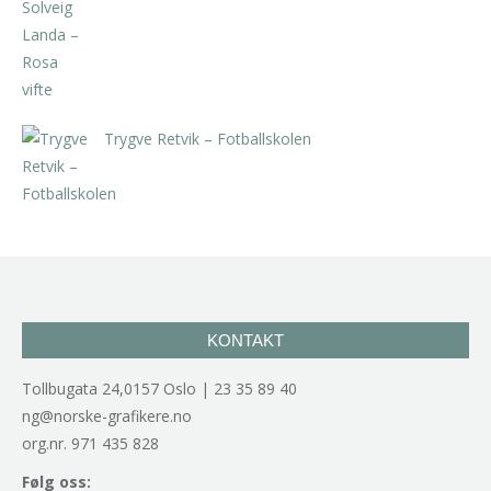
kr
5.250,00
inkl. 5% kunstavgift
Trygve Retvik – Fotballskolen
kr
2.940,00
inkl. 5% kunstavgift
KONTAKT
Tollbugata 24,0157 Oslo | 23 35 89 40
ng@norske-grafikere.no
org.nr. 971 435 828
Følg oss: