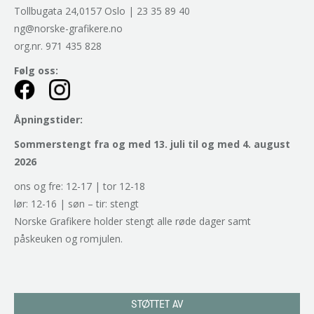
Tollbugata 24,0157 Oslo | 23 35 89 40
ng@norske-grafikere.no
org.nr. 971 435 828
Følg oss:
Åpningstider:
Sommerstengt fra og med 13. juli til og med 4. august
2026
ons og fre: 12-17 | tor 12-18
lør: 12-16 | søn – tir: stengt
Norske Grafikere holder stengt alle røde dager samt
påskeuken og romjulen.
STØTTET AV