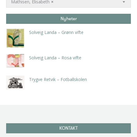
Mathisen, Elisabeth
×
Nyheter
Solveig Landa – Grønn vifte
kr
5.250,00
inkl. 5% kunstavgift
Solveig Landa – Rosa vifte
kr
5.250,00
inkl. 5% kunstavgift
Trygve Retvik – Fotballskolen
kr
2.940,00
inkl. 5% kunstavgift
KONTAKT