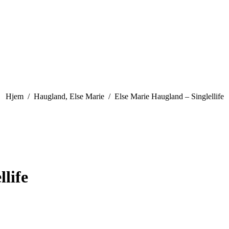
You are here:
Hjem
Haugland, Else Marie
Else Marie Haugland – Singlellife
life