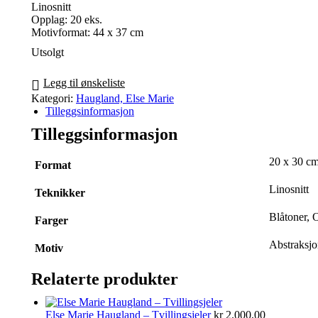
Linosnitt
Opplag: 20 eks.
Motivformat: 44 x 37 cm
Utsolgt
Legg til ønskeliste
Kategori:
Haugland, Else Marie
Tilleggsinformasjon
Tilleggsinformasjon
20 x 30 cm
Format
Linosnitt
Teknikker
Blåtoner, 
Farger
Abstraksjo
Motiv
Relaterte produkter
Else Marie Haugland – Tvillingsjeler
kr
2.000,00