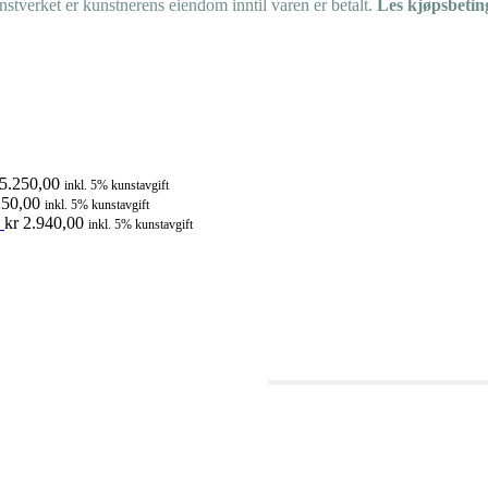
tverket er kunstnerens eiendom inntil varen er betalt.
Les kjøpsbetin
5.250,00
inkl. 5% kunstavgift
50,00
inkl. 5% kunstavgift
kr
2.940,00
inkl. 5% kunstavgift