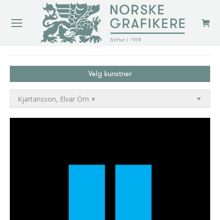
You are here:
Velg kunstner
Kjartansson, Elvar Örn
×