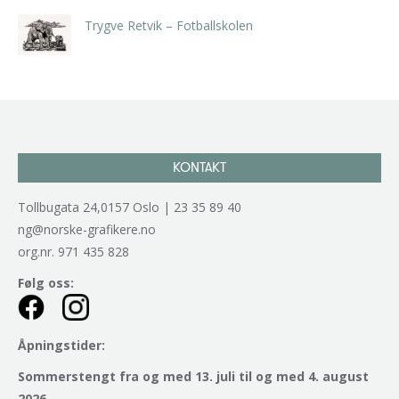
Trygve Retvik – Fotballskolen
kr
2.940,00
inkl. 5% kunstavgift
KONTAKT
Tollbugata 24,0157 Oslo | 23 35 89 40
ng@norske-grafikere.no
org.nr. 971 435 828
Følg oss:
Åpningstider:
Sommerstengt fra og med 13. juli til og med 4. august
2026