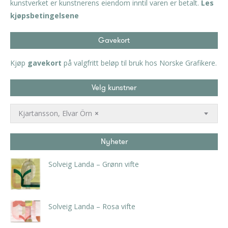
kunstverket er kunstnerens eiendom inntil varen er betalt.
Les
kjøpsbetingelsene
Gavekort
Kjøp
gavekort
på valgfritt beløp til bruk hos Norske Grafikere.
Velg kunstner
Kjartansson, Elvar Örn
×
Nyheter
Solveig Landa – Grønn vifte
kr
5.250,00
inkl. 5% kunstavgift
Solveig Landa – Rosa vifte
kr
5.250,00
inkl. 5% kunstavgift