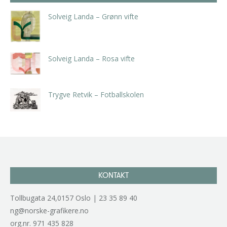
Solveig Landa – Grønn vifte
kr
5.250,00
inkl. 5% kunstavgift
Solveig Landa – Rosa vifte
kr
5.250,00
inkl. 5% kunstavgift
Trygve Retvik – Fotballskolen
kr
2.940,00
inkl. 5% kunstavgift
KONTAKT
Tollbugata 24,0157 Oslo | 23 35 89 40
ng@norske-grafikere.no
org.nr. 971 435 828