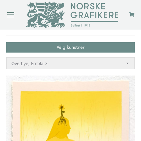
You are here:
Velg kunstner
Øverbye, Embla
×