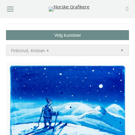
You are here:
Velg kunstner
Finborud, Kristian
×