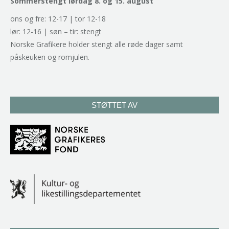
Sommerstengt lørdag 8. og 15. august
ons og fre: 12-17 | tor 12-18
lør: 12-16 | søn – tir: stengt
Norske Grafikere holder stengt alle røde dager samt
påskeuken og romjulen.
STØTTET AV