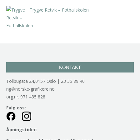
Trygve Retvik – Fotballskolen
kr
2.940,00
inkl. 5% kunstavgift
KONTAKT
Tollbugata 24,0157 Oslo | 23 35 89 40
ng@norske-grafikere.no
org.nr. 971 435 828
Følg oss:
Åpningstider: