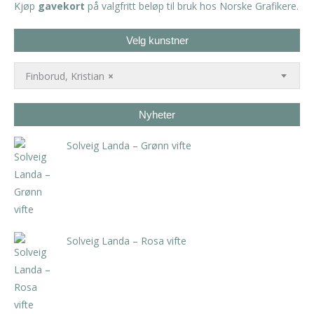
Kjøp
gavekort
på valgfritt beløp til bruk hos Norske Grafikere.
Velg kunstner
Finborud, Kristian
×
Nyheter
Solveig Landa – Grønn vifte
kr
5.250,00
inkl. 5% kunstavgift
Solveig Landa – Rosa vifte
kr
5.250,00
inkl. 5% kunstavgift