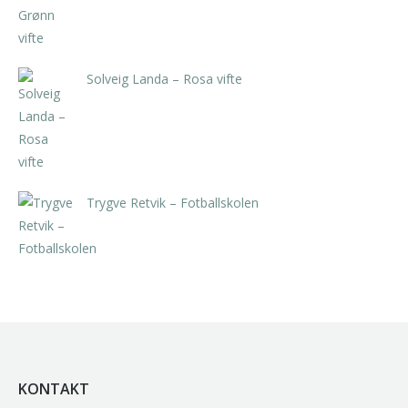
Solveig Landa – Rosa vifte
kr
5.250,00
inkl. 5% kunstavgift
Trygve Retvik – Fotballskolen
kr
2.940,00
inkl. 5% kunstavgift
KONTAKT