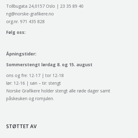
Tollbugata 24,0157 Oslo | 23 35 89 40
ng@norske-grafikere.no
org.nr. 971 435 828
Følg oss:
Åpningstider:
Sommerstengt lørdag 8. og 15. august
ons og fre: 12-17 | tor 12-18
lør: 12-16 | søn – tir: stengt
Norske Grafikere holder stengt alle røde dager samt
påskeuken og romjulen.
STØTTET AV