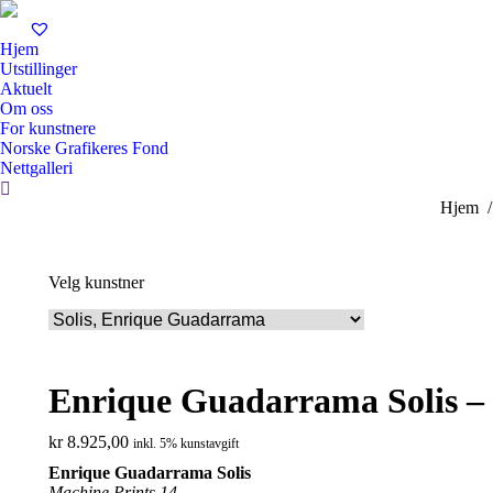
Hjem
Utstillinger
Aktuelt
Om oss
For kunstnere
Norske Grafikeres Fond
Nettgalleri
Search:
You are
Hjem
Velg kunstner
Enrique Guadarrama Solis – 
kr
8.925,00
inkl. 5% kunstavgift
Enrique Guadarrama Solis
Machine Prints 14