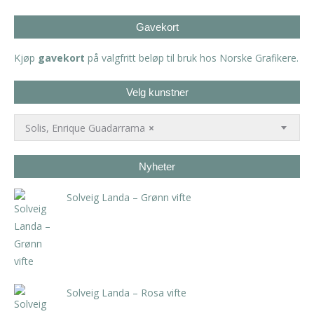
Gavekort
Kjøp
gavekort
på valgfritt beløp til bruk hos Norske Grafikere.
Velg kunstner
Solis, Enrique Guadarrama
×
Nyheter
Solveig Landa – Grønn vifte
kr
5.250,00
inkl. 5% kunstavgift
Solveig Landa – Rosa vifte
kr
5.250,00