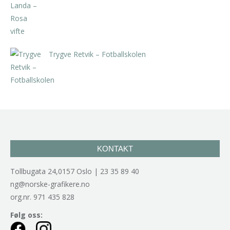
inkl. 5% kunstavgift
Trygve Retvik – Fotballskolen
kr
2.940,00
inkl. 5% kunstavgift
KONTAKT
Tollbugata 24,0157 Oslo | 23 35 89 40
ng@norske-grafikere.no
org.nr. 971 435 828
Følg oss: