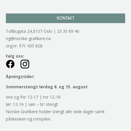
KONTAKT
Tollbugata 24,0157 Oslo | 23 35 89 40
ng@norske-grafikere.no
org.nr. 971 435 828
Følg oss:
Åpningstider:
Sommerstengt lørdag 8. og 15. august
ons og fre: 12-17 | tor 12-18
lør: 12-16 | søn – tir: stengt
Norske Grafikere holder stengt alle røde dager samt
påskeuken og romjulen.