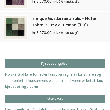
kr
3.570,00
inkl. 5% kunstavgift
Enrique Guadarrama Solis – Notas
sobre la luz y el tiempo (3.10)
kr
3.570,00
inkl. 5% kunstavgift
Kjøpsbetingelser
Norske Grafikere formidler kunst på vegne av kunstneren og
kunstverket er kunstnerens eiendom inntil varen er betalt.
Les
kjøpsbetingelsene
Gavekort
Kjøp
gavekort
på valgfritt beløp til bruk hos Norske Grafikere.