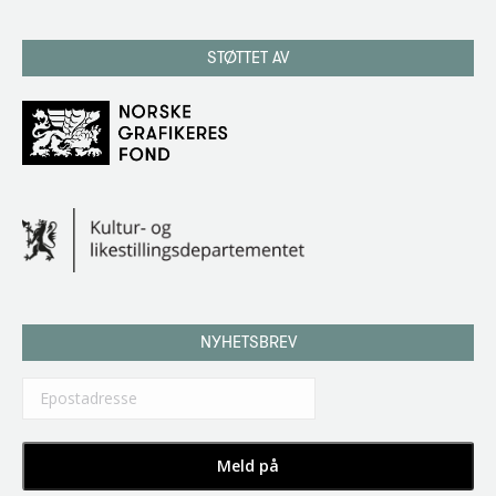
STØTTET AV
NYHETSBREV