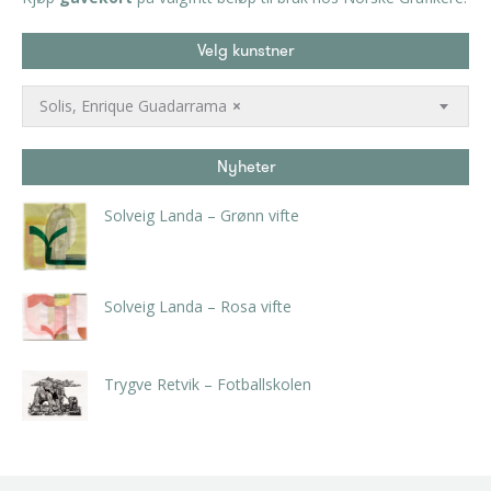
Velg kunstner
Solis, Enrique Guadarrama
×
Nyheter
Solveig Landa – Grønn vifte
kr
5.250,00
inkl. 5% kunstavgift
Solveig Landa – Rosa vifte
kr
5.250,00
inkl. 5% kunstavgift
Trygve Retvik – Fotballskolen
kr
2.940,00
inkl. 5% kunstavgift