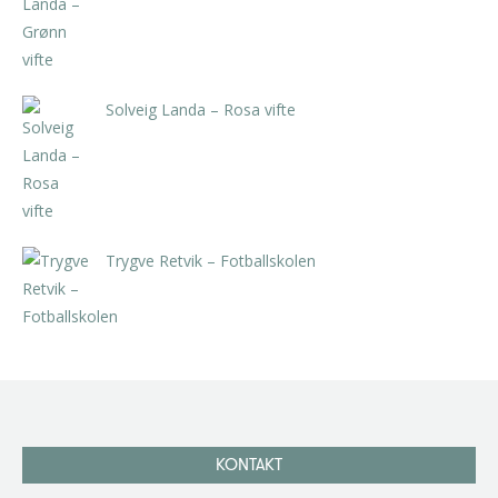
Solveig Landa – Rosa vifte
kr
5.250,00
inkl. 5% kunstavgift
Trygve Retvik – Fotballskolen
kr
2.940,00
inkl. 5% kunstavgift
KONTAKT