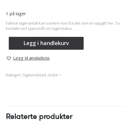
1 på lager
Faktisk lagerantall kan variere noe fra det som er oppgitt her. Ta
kontakt ved spørsmål om lagerstatus.
Legg i handlekurv
Legg til ønskeliste
Kategori:
Sigmundstad, Giske
Relaterte produkter