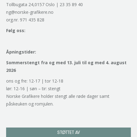
Tollbugata 24,0157 Oslo | 23 35 89 40
ng@norske-grafikere.no
org.nr. 971 435 828
Følg oss:
Åpningstider:
Sommerstengt fra og med 13. juli til og med 4. august
2026
ons og fre: 12-17 | tor 12-18
lør: 12-16 | søn – tir: stengt
Norske Grafikere holder stengt alle røde dager samt
påskeuken og romjulen.
STØTTET AV