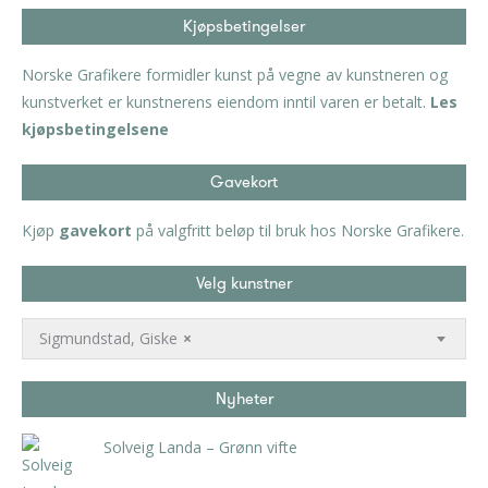
Kjøpsbetingelser
Norske Grafikere formidler kunst på vegne av kunstneren og
kunstverket er kunstnerens eiendom inntil varen er betalt.
Les
kjøpsbetingelsene
Gavekort
Kjøp
gavekort
på valgfritt beløp til bruk hos Norske Grafikere.
Velg kunstner
Sigmundstad, Giske
×
Nyheter
Solveig Landa – Grønn vifte
kr
5.250,00
inkl. 5% kunstavgift