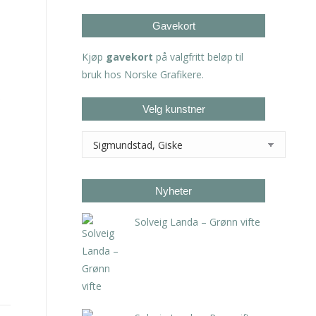
Gavekort
Kjøp
gavekort
på valgfritt beløp til
bruk hos Norske Grafikere.
Velg kunstner
Nyheter
Solveig Landa – Grønn vifte
kr
5.250,00
inkl. 5% kunstavgift