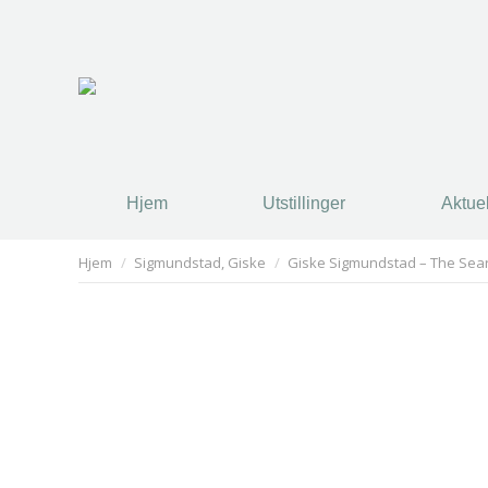
Hjem
Utstillinger
Aktuel
You are here:
Hjem
Sigmundstad, Giske
Giske Sigmundstad – The Sear