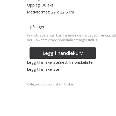
Opplag: 30 eks.
Motivformat: 22 x 22,5 cm
1 på lager
Faktisk lagerantall kan variere noe fra det som er oppgitt
her. Ta kontakt ved spørsmål om lagerstatus.
Legg i handlekurv
Legg til ønskeliste
Slett fra ønskeliste
Legg til ønskeliste
Kategori:
Sigmundstad, Giske