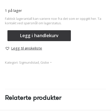
1 på lager
Faktisk lagerantall kan variere noe fra det som er oppgitt her. Ta
kontakt ved spørsmål om lagerstatus.
Legg i handlekurv
Legg til ønskeliste
Kategori:
Sigmundstad, Giske
Relaterte produkter