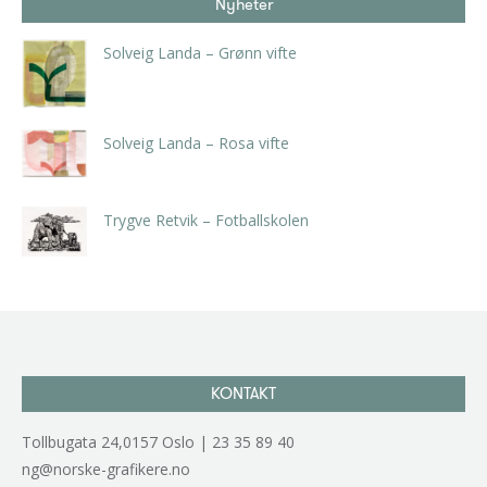
Nyheter
Solveig Landa – Grønn vifte
kr
5.250,00
inkl. 5% kunstavgift
Solveig Landa – Rosa vifte
kr
5.250,00
inkl. 5% kunstavgift
Trygve Retvik – Fotballskolen
kr
2.940,00
inkl. 5% kunstavgift
KONTAKT
Tollbugata 24,0157 Oslo | 23 35 89 40
ng@norske-grafikere.no