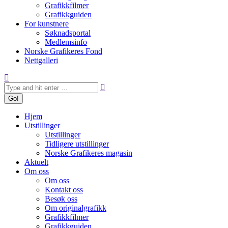
Grafikkfilmer
Grafikkguiden
For kunstnere
Søknadsportal
Medlemsinfo
Norske Grafikeres Fond
Nettgalleri
Search:
Hjem
Utstillinger
Utstillinger
Tidligere utstillinger
Norske Grafikeres magasin
Aktuelt
Om oss
Om oss
Kontakt oss
Besøk oss
Om originalgrafikk
Grafikkfilmer
Grafikkguiden