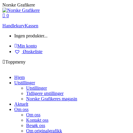
Skip
Norske Grafikere
to
content
0
Handlekurv
Kassen
Ingen produkter...
Min konto
Ønskeliste
Toppmeny
Hjem
Utstillinger
Utstillinger
Tidligere utstillinger
Norske Grafikeres magasin
Aktuelt
Om oss
Om oss
Kontakt oss
Besøk oss
Om originalgrafikk