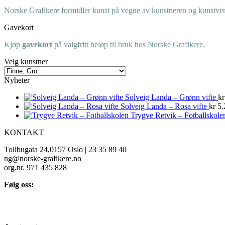
Norske Grafikere formidler kunst på vegne av kunstneren og kunstverk
Gavekort
Kjøp
gavekort
på valgfritt beløp til bruk hos Norske Grafikere.
Velg kunstner
Nyheter
Solveig Landa – Grønn vifte
kr
Solveig Landa – Rosa vifte
kr
5.
Trygve Retvik – Fotballskole
KONTAKT
Tollbugata 24,0157 Oslo | 23 35 89 40
ng@norske-grafikere.no
org.nr. 971 435 828
Følg oss: