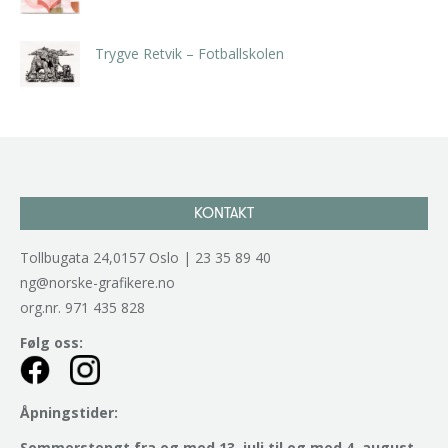
kr
5.250,00
inkl. 5% kunstavgift
Trygve Retvik – Fotballskolen
kr
2.940,00
inkl. 5% kunstavgift
KONTAKT
Tollbugata 24,0157 Oslo | 23 35 89 40
ng@norske-grafikere.no
org.nr. 971 435 828
Følg oss:
Åpningstider:
Sommerstengt fra og med 13. juli til og med 4. august