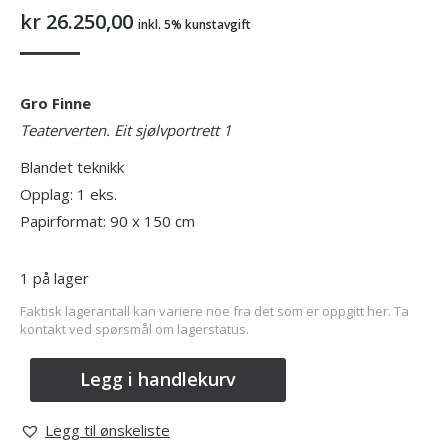
kr
26.250,00
inkl. 5% kunstavgift
Gro Finne
Teaterverten. Eit sjølvportrett 1
Blandet teknikk
Opplag: 1 eks.
Papirformat: 90 x 150 cm
1 på lager
Faktisk lagerantall kan variere noe fra det som er oppgitt her. Ta
kontakt ved spørsmål om lagerstatus.
Legg i handlekurv
Legg til ønskeliste