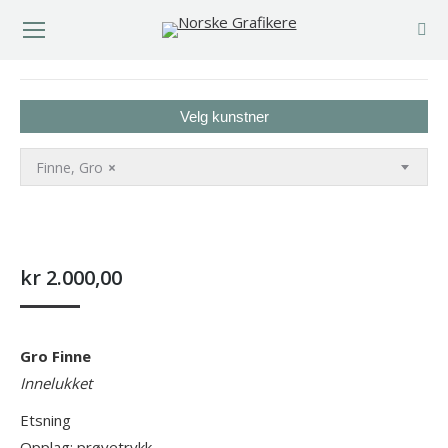
You are here:
Velg kunstner
Finne, Gro
×
kr
2.000,00
Gro Finne
Innelukket
Etsning
Opplag: prøvetrykk