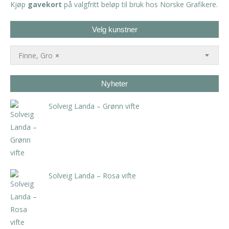
Kjøp
gavekort
på valgfritt beløp til bruk hos Norske Grafikere.
Velg kunstner
Finne, Gro
×
Nyheter
Solveig Landa – Grønn vifte
kr
5.250,00
inkl. 5% kunstavgift
Solveig Landa – Rosa vifte
kr
5.250,00
inkl. 5% kunstavgift