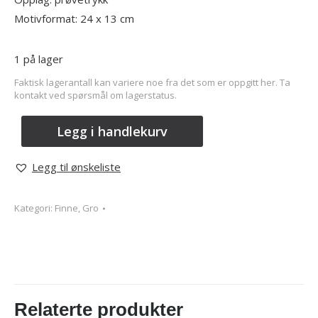
Motivformat: 24 x 13 cm
1 på lager
Faktisk lagerantall kan variere noe fra det som er oppgitt her. Ta
kontakt ved spørsmål om lagerstatus.
Legg i handlekurv
Legg til ønskeliste
Kategori:
Finne, Gro
Relaterte produkter