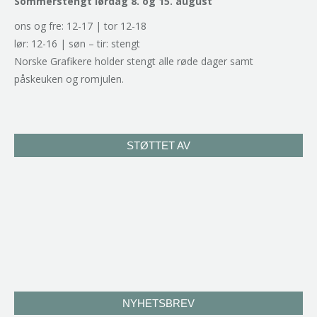
Sommerstengt lørdag 8. og 15. august
ons og fre: 12-17 | tor 12-18
lør: 12-16 | søn – tir: stengt
Norske Grafikere holder stengt alle røde dager samt
påskeuken og romjulen.
STØTTET AV
NYHETSBREV