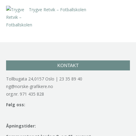
Trygve Retvik – Fotballskolen
kr
2.940,00
inkl. 5% kunstavgift
KONTAKT
Tollbugata 24,0157 Oslo | 23 35 89 40
ng@norske-grafikere.no
org.nr. 971 435 828
Følg oss:
Åpningstider: