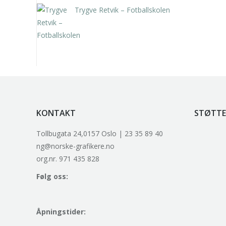
Trygve Retvik – Fotballskolen
kr
2.940,00
inkl. 5% kunstavgift
KONTAKT
STØTTE
Tollbugata 24,0157 Oslo | 23 35 89 40
ng@norske-grafikere.no
org.nr. 971 435 828
Følg oss:
Åpningstider: