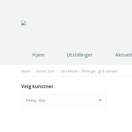
Hjem
Utstillinger
Aktuel
You are here:
Hjem
Finne, Gro
Gro Finne – Årringer, grå variant
Velg kunstner