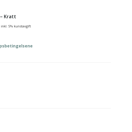
– Kratt
inkl. 5% kunstavgift
øpsbetingelsene