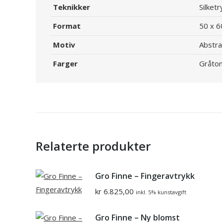
Teknikker
Silketr
Format
50 x 6
Motiv
Abstra
Farger
Gråto
Relaterte produkter
Gro Finne – Fingeravtrykk
kr
6.825,00
inkl. 5% kunstavgift
Gro Finne – Ny blomst