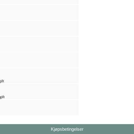
ift
gift
Kjøpsbetingelser