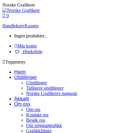
Skip
Norske Grafikere
to
content
0
Handlekurv
Kassen
Ingen produkter...
Min konto
Ønskeliste
Toppmeny
Hjem
Utstillinger
Utstillinger
Tidligere utstillinger
Norske Grafikeres magasin
Aktuelt
Om oss
Om oss
Kontakt oss
Besøk oss
Om originalgrafikk
Grafikkfilmer