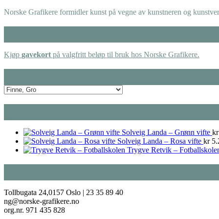
Norske Grafikere formidler kunst på vegne av kunstneren og kunstverk
Kjøp
gavekort
på valgfritt beløp til bruk hos Norske Grafikere.
Solveig Landa – Grønn vifte
kr
Solveig Landa – Rosa vifte
kr
5.
Trygve Retvik – Fotballskole
Tollbugata 24,0157 Oslo | 23 35 89 40
ng@norske-grafikere.no
org.nr. 971 435 828