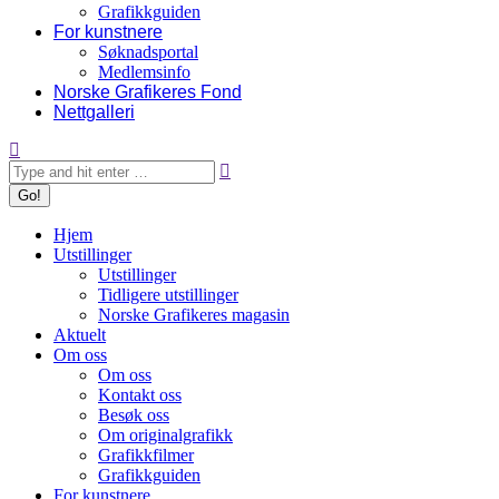
Grafikkguiden
For kunstnere
Søknadsportal
Medlemsinfo
Norske Grafikeres Fond
Nettgalleri
Search:
Hjem
Utstillinger
Utstillinger
Tidligere utstillinger
Norske Grafikeres magasin
Aktuelt
Om oss
Om oss
Kontakt oss
Besøk oss
Om originalgrafikk
Grafikkfilmer
Grafikkguiden
For kunstnere