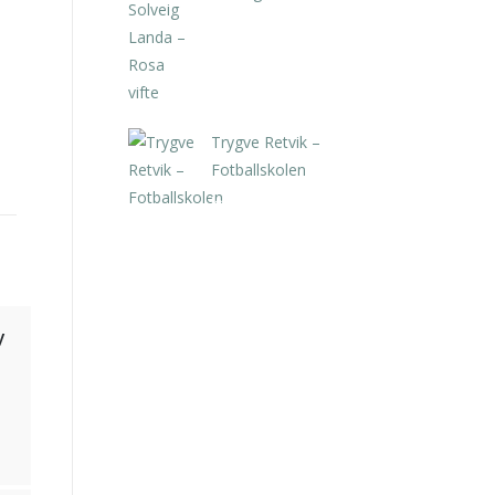
kr
5.250,00
inkl. 5% kunstavgift
Trygve Retvik –
Fotballskolen
kr
2.940,00
inkl. 5% kunstavgift
y