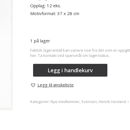
Opplag: 12 eks.
Motivformat: 37 x 28 cm
1 på lager
Faktisk lagerantall kan variere noe fra det som er oppgitt
her. Ta kontakt ved spørsmål om lagerstatus.
Legg i handlekurv
Legg til ønskeliste
Kategorier:
Nye medlemmer
,
Svensen, Henrik Hovland