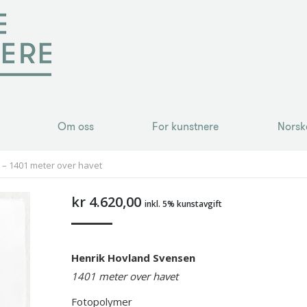
Om oss
For kunstnere
Norsk
Om oss
For kunstnere
Norsk
– 1401 meter over havet
kr
4.620,00
inkl. 5% kunstavgift
Henrik Hovland Svensen
1401 meter over havet
Fotopolymer