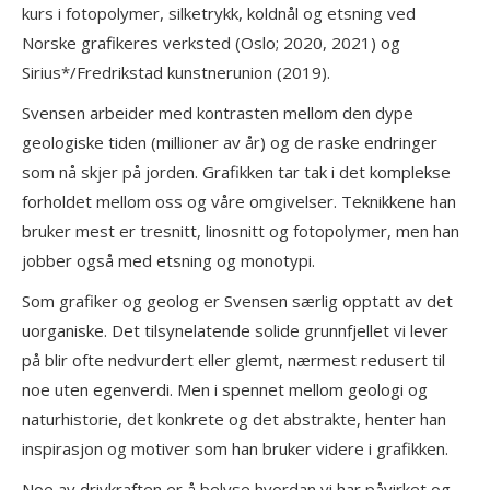
kurs i fotopolymer, silketrykk, koldnål og etsning ved
Norske grafikeres verksted (Oslo; 2020, 2021) og
Sirius*/Fredrikstad kunstnerunion (2019).
Svensen arbeider med kontrasten mellom den dype
geologiske tiden (millioner av år) og de raske endringer
som nå skjer på jorden. Grafikken tar tak i det komplekse
forholdet mellom oss og våre omgivelser. Teknikkene han
bruker mest er tresnitt, linosnitt og fotopolymer, men han
jobber også med etsning og monotypi.
Som grafiker og geolog er Svensen særlig opptatt av det
uorganiske. Det tilsynelatende solide grunnfjellet vi lever
på blir ofte nedvurdert eller glemt, nærmest redusert til
noe uten egenverdi. Men i spennet mellom geologi og
naturhistorie, det konkrete og det abstrakte, henter han
inspirasjon og motiver som han bruker videre i grafikken.
Noe av drivkraften er å belyse hvordan vi har påvirket og