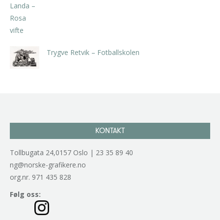
kr
5.250,00
inkl. 5% kunstavgift
Trygve Retvik – Fotballskolen
kr
2.940,00
inkl. 5% kunstavgift
KONTAKT
Tollbugata 24,0157 Oslo | 23 35 89 40
ng@norske-grafikere.no
org.nr. 971 435 828
Følg oss: