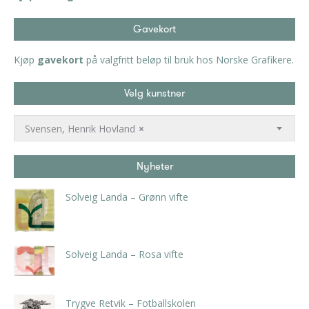
Gavekort
Kjøp
gavekort
på valgfritt beløp til bruk hos Norske Grafikere.
Velg kunstner
Svensen, Henrik Hovland
×
Nyheter
Solveig Landa – Grønn vifte
kr
5.250,00
inkl. 5% kunstavgift
Solveig Landa – Rosa vifte
kr
5.250,00
inkl. 5% kunstavgift
Trygve Retvik – Fotballskolen