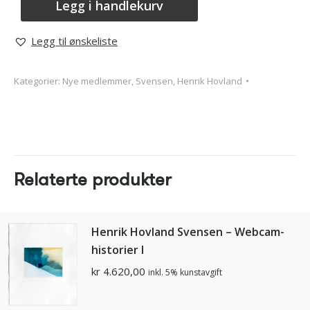
Legg i handlekurv
Legg til ønskeliste
Kategorier:
Nye medlemmer
,
Svensen, Henrik Hovland
Relaterte produkter
Henrik Hovland Svensen – Webcam-
historier I
kr
4.620,00
inkl. 5% kunstavgift