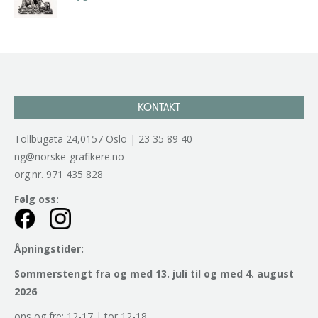
kr
2.940,00
inkl. 5% kunstavgift
KONTAKT
Tollbugata 24,0157 Oslo | 23 35 89 40
ng@norske-grafikere.no
org.nr. 971 435 828
Følg oss:
Åpningstider:
Sommerstengt fra og med 13. juli til og med 4. august
2026
ons og fre: 12-17 | tor 12-18