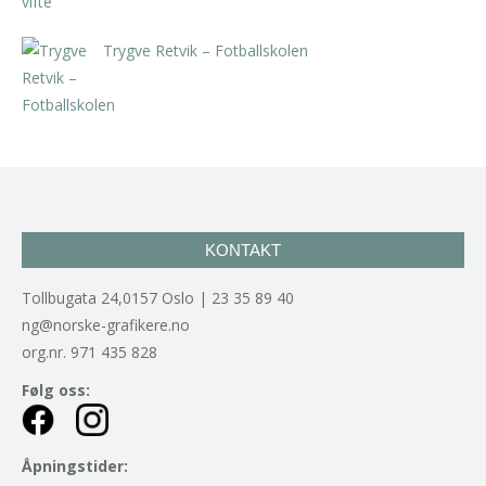
Trygve Retvik – Fotballskolen
kr
2.940,00
inkl. 5% kunstavgift
KONTAKT
Tollbugata 24,0157 Oslo | 23 35 89 40
ng@norske-grafikere.no
org.nr. 971 435 828
Følg oss:
Åpningstider: