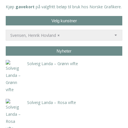
Kjøp
gavekort
på valgfritt beløp til bruk hos Norske Grafikere.
Velg kunstner
Svensen, Henrik Hovland
×
Nyheter
Solveig Landa – Grønn vifte
kr
5.250,00
inkl. 5% kunstavgift
Solveig Landa – Rosa vifte
kr
5.250,00
inkl. 5% kunstavgift