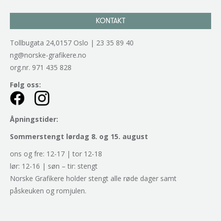
KONTAKT
Tollbugata 24,0157 Oslo | 23 35 89 40
ng@norske-grafikere.no
org.nr. 971 435 828
Følg oss:
Åpningstider:
Sommerstengt lørdag 8. og 15. august
ons og fre: 12-17 | tor 12-18
lør: 12-16 | søn – tir: stengt
Norske Grafikere holder stengt alle røde dager samt
påskeuken og romjulen.