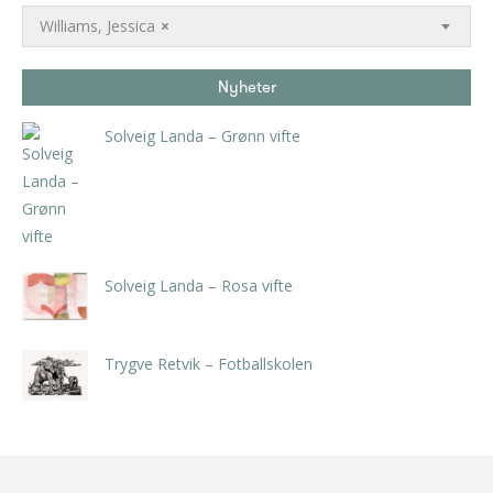
Williams, Jessica
×
Nyheter
Solveig Landa – Grønn vifte
kr
5.250,00
inkl. 5% kunstavgift
Solveig Landa – Rosa vifte
kr
5.250,00
inkl. 5% kunstavgift
Trygve Retvik – Fotballskolen
kr
2.940,00
inkl. 5% kunstavgift