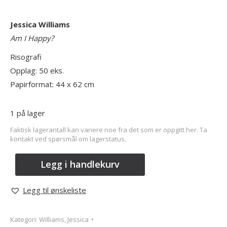
Jessica Williams
Am I Happy?
Risografi
Opplag: 50 eks.
Papirformat: 44 x 62 cm
1 på lager
Faktisk lagerantall kan variere noe fra det som er oppgitt her. Ta
kontakt ved spørsmål om lagerstatus.
Legg i handlekurv
Legg til ønskeliste
Kategori:
Williams, Jessica