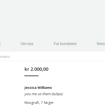
t
Om oss
For kunstnere
Nors
t
Om oss
For kunstnere
Nors
tulips)
kr
2.000,00
Jessica Williams
you me us them (tulips)
Risografi, 7 farger