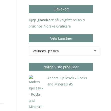
Gavekort
Kjøp
gavekort
på valgfritt beløp til
bruk hos Norske Grafikere.
Velg kunstner
Nylige viste produkter
Anders Kjellesvik - Rocks
and Minerals #5
kr
6.300,00
inkl. 5% kunstavgift