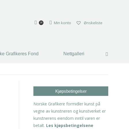
ke Grafikeres Fond
Nettgalleri
Search:
Min konto
Ønskeliste
26
ke Grafikeres Fond
Nettgalleri
Search:
Kjøpsbetingelser
Norske Grafikere formidler kunst på
vegne av kunstneren og kunstverket er
kunstnerens eiendom inntil varen er
betalt.
Les kjøpsbetingelsene