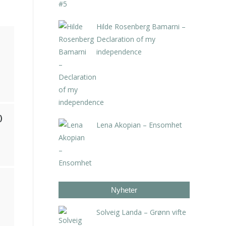
Hilde Rosenberg Bamarni –
Declaration of my
independence
kr
5.460,00
inkl. 5% kunstavgift
)
Lena Akopian – Ensomhet
kr
2.625,00
inkl. 5% kunstavgift
Nyheter
Solveig Landa – Grønn vifte