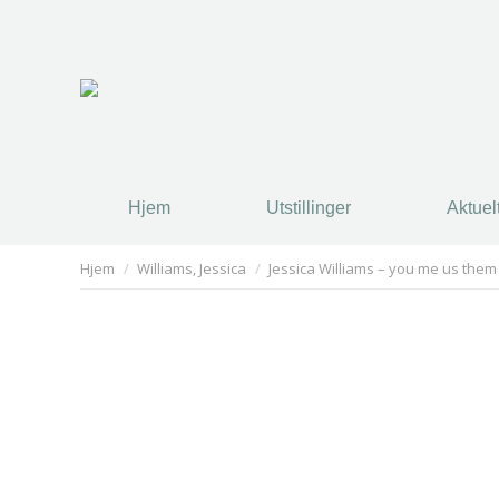
Hjem
Utstillinger
Aktuel
Hjem
Utstillinger
Aktuel
You are here:
Hjem
Williams, Jessica
Jessica Williams – you me us them (