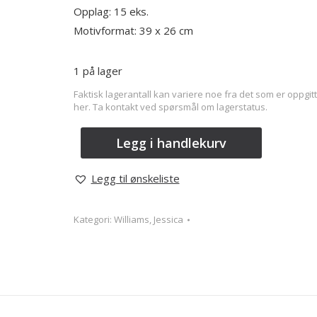
Opplag: 15 eks.
Motivformat: 39 x 26 cm
1 på lager
Faktisk lagerantall kan variere noe fra det som er oppgitt
her. Ta kontakt ved spørsmål om lagerstatus.
Legg i handlekurv
Legg til ønskeliste
Kategori:
Williams, Jessica