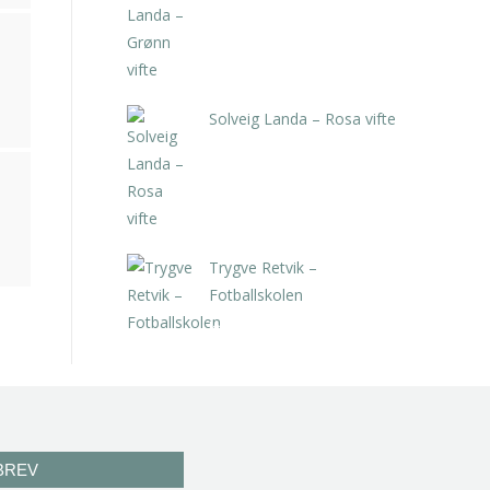
kr
5.250,00
inkl. 5% kunstavgift
Solveig Landa – Rosa vifte
kr
5.250,00
inkl. 5% kunstavgift
Trygve Retvik –
Fotballskolen
kr
2.940,00
inkl. 5% kunstavgift
BREV