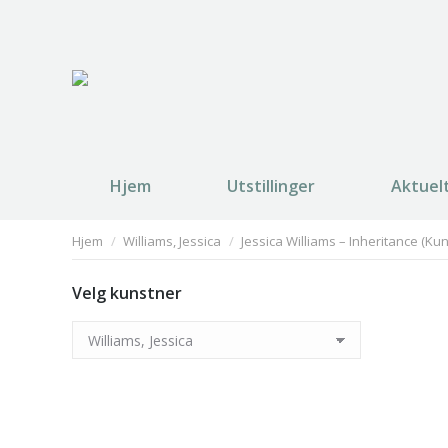
Hjem
Utstillinger
Aktuel
You are here:
Hjem
Williams, Jessica
Jessica Williams – Inheritance (Ku
Velg kunstner