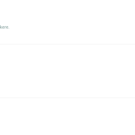
kere.
e
kr
5.250,00
inkl. 5% kunstavgift