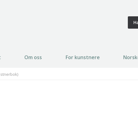
H
t
Om oss
For kunstnere
Norsk
nstnerbok)