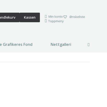
Min konto
Ønskeliste
andlekurv
Kassen
Toppmeny
e Grafikeres Fond
Nettgalleri
Search: