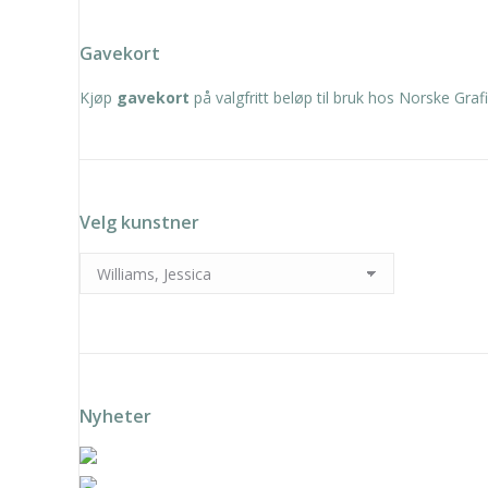
Gavekort
Kjøp
gavekort
på valgfritt beløp til bruk hos Norske Grafi
Velg kunstner
Nyheter
Solveig Landa – Grønn vift