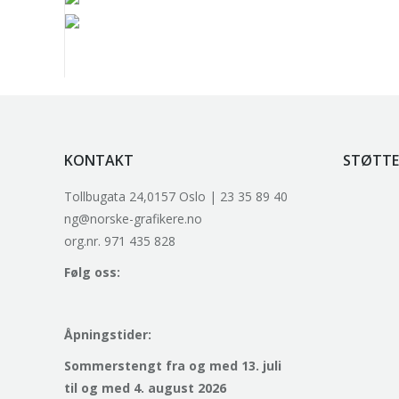
Solveig Landa – Rosa vifte
k
Trygve Retvik – Fotballsk
KONTAKT
STØTTE
Tollbugata 24,0157 Oslo | 23 35 89 40
ng@norske-grafikere.no
org.nr. 971 435 828
Følg oss:
Åpningstider:
Sommerstengt fra og med 13. juli
til og med 4. august 2026