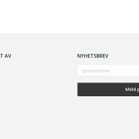
r
5.250,00
inkl. 5% kunstavgift
olen
kr
2.940,00
inkl. 5% kunstavgift
T AV
NYHETSBREV