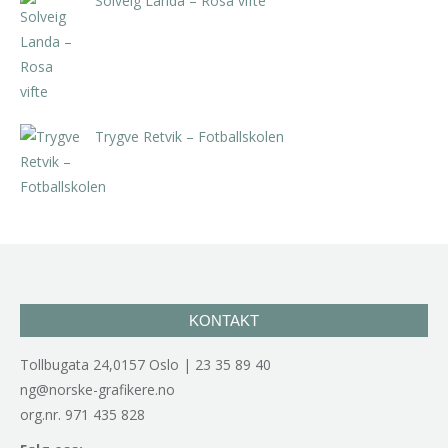
Solveig Landa – Rosa vifte
kr
5.250,00
inkl. 5% kunstavgift
Trygve Retvik – Fotballskolen
kr
2.940,00
inkl. 5% kunstavgift
KONTAKT
Tollbugata 24,0157 Oslo | 23 35 89 40
ng@norske-grafikere.no
org.nr. 971 435 828