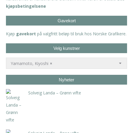
kjøpsbetingelsene
Gavekort
Kjøp
gavekort
på valgfritt beløp til bruk hos Norske Grafikere.
Velg kunstner
Yamamoto, Kiyoshi
×
Nyheter
Solveig Landa – Grønn vifte
kr
5.250,00
inkl. 5% kunstavgift