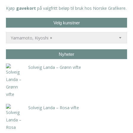
Kjøp
gavekort
på valgfritt beløp til bruk hos Norske Grafikere.
Velg kunstner
Yamamoto, Kiyoshi
×
Nyheter
Solveig Landa – Grønn vifte
kr
5.250,00
inkl. 5% kunstavgift
Solveig Landa – Rosa vifte
kr
5.250,00
inkl. 5% kunstavgift