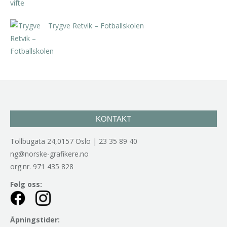
Trygve Retvik – Fotballskolen
kr
2.940,00
inkl. 5% kunstavgift
KONTAKT
Tollbugata 24,0157 Oslo | 23 35 89 40
ng@norske-grafikere.no
org.nr. 971 435 828
Følg oss:
Åpningstider: