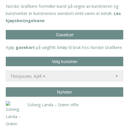
Norske Grafikere formidler kunst på vegne av kunstneren og
kunstverket er kunstnerens eiendom inntil varen er betalt.
Les
kjøpsbetingelsene
Gavekort
Kjøp
gavekort
på valgfritt beløp til bruk hos Norske Grafikere.
Velg kunstner
Thorjussen, Kjell
×
Nyheter
Solveig Landa – Grønn vifte
kr
5.250,00
inkl. 5% kunstavgift