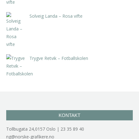
Solveig Landa – Rosa vifte
kr
5.250,00
inkl. 5% kunstavgift
Trygve Retvik – Fotballskolen
kr
2.940,00
inkl. 5% kunstavgift
KONTAKT
Tollbugata 24,0157 Oslo | 23 35 89 40
ng@norske-grafikere.no