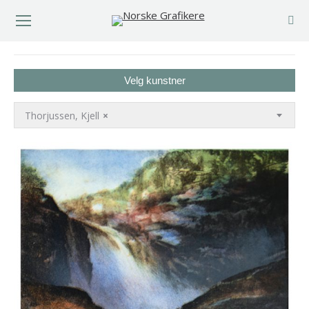
You are here:
Velg kunstner
Thorjussen, Kjell
×