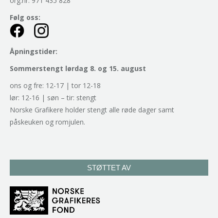
org.nr. 971 435 828
Følg oss:
Åpningstider:
Sommerstengt lørdag 8. og 15. august
ons og fre: 12-17 | tor 12-18
lør: 12-16 | søn – tir: stengt
Norske Grafikere holder stengt alle røde dager samt
påskeuken og romjulen.
STØTTET AV