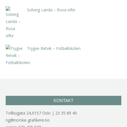
Solveig Landa – Rosa vifte
kr
5.250,00
inkl. 5% kunstavgift
Trygve Retvik – Fotballskolen
kr
2.940,00
inkl. 5% kunstavgift
KONTAKT
Tollbugata 24,0157 Oslo | 23 35 89 40
ng@norske-grafikere.no