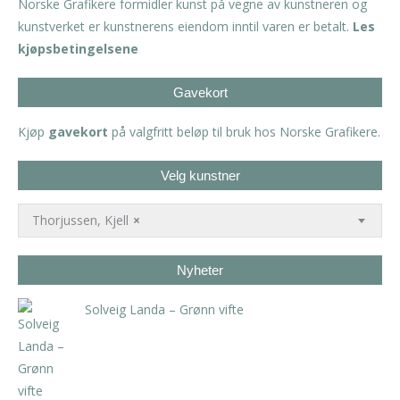
Norske Grafikere formidler kunst på vegne av kunstneren og
kunstverket er kunstnerens eiendom inntil varen er betalt.
Les
kjøpsbetingelsene
Gavekort
Kjøp
gavekort
på valgfritt beløp til bruk hos Norske Grafikere.
Velg kunstner
Thorjussen, Kjell
×
Nyheter
Solveig Landa – Grønn vifte
kr
5.250,00
inkl. 5% kunstavgift