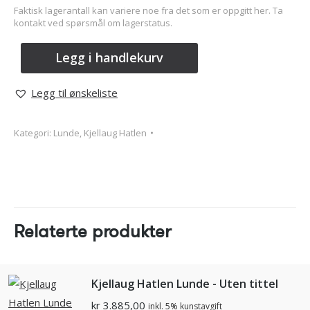
Faktisk lagerantall kan variere noe fra det som er oppgitt her. Ta
kontakt ved spørsmål om lagerstatus.
Legg i handlekurv
Legg til ønskeliste
Kategori:
Lunde, Kjellaug Hatlen
Relaterte produkter
Kjellaug Hatlen Lunde - Uten tittel
kr
3.885,00
inkl. 5% kunstavgift