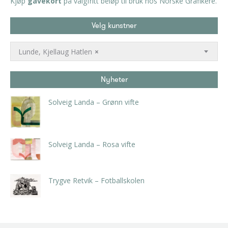
Kjøp
gavekort
på valgfritt beløp til bruk hos Norske Grafikere.
Velg kunstner
Lunde, Kjellaug Hatlen
×
Nyheter
Solveig Landa – Grønn vifte
kr
5.250,00
inkl. 5% kunstavgift
Solveig Landa – Rosa vifte
kr
5.250,00
inkl. 5% kunstavgift
Trygve Retvik – Fotballskolen
kr
2.940,00
inkl. 5% kunstavgift