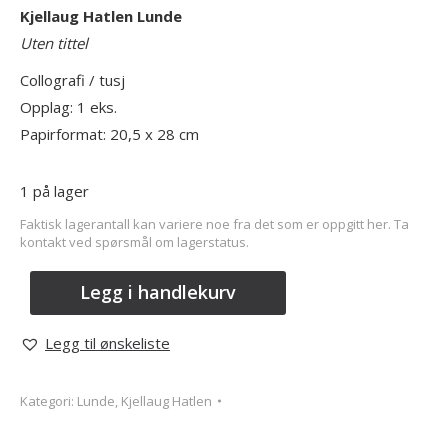
Kjellaug Hatlen Lunde
Uten tittel
Collografi / tusj
Opplag: 1 eks.
Papirformat: 20,5 x 28 cm
1 på lager
Faktisk lagerantall kan variere noe fra det som er oppgitt her. Ta
kontakt ved spørsmål om lagerstatus.
Legg i handlekurv
Legg til ønskeliste
Kategori:
Lunde, Kjellaug Hatlen