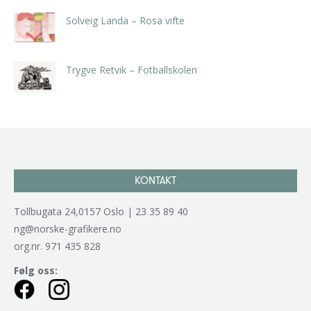
Solveig Landa – Rosa vifte
kr
5.250,00
inkl. 5% kunstavgift
Trygve Retvik – Fotballskolen
kr
2.940,00
inkl. 5% kunstavgift
KONTAKT
Tollbugata 24,0157 Oslo | 23 35 89 40
ng@norske-grafikere.no
org.nr. 971 435 828
Følg oss: