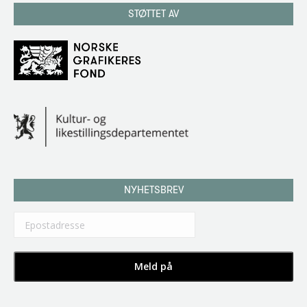
STØTTET AV
NYHETSBREV