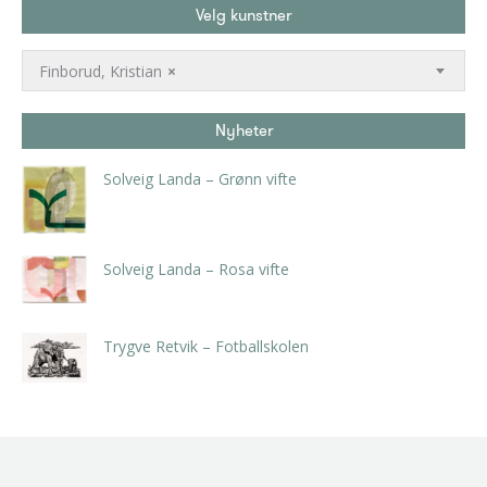
Velg kunstner
Finborud, Kristian
×
Nyheter
Solveig Landa – Grønn vifte
kr
5.250,00
inkl. 5% kunstavgift
Solveig Landa – Rosa vifte
kr
5.250,00
inkl. 5% kunstavgift
Trygve Retvik – Fotballskolen
kr
2.940,00
inkl. 5% kunstavgift