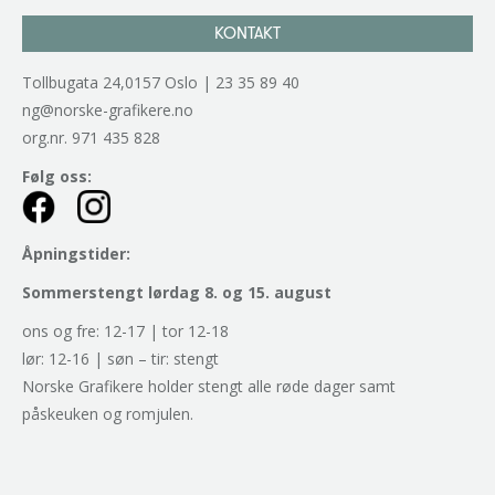
KONTAKT
Tollbugata 24,0157 Oslo | 23 35 89 40
ng@norske-grafikere.no
org.nr. 971 435 828
Følg oss:
Åpningstider:
Sommerstengt lørdag 8. og 15. august
ons og fre: 12-17 | tor 12-18
lør: 12-16 | søn – tir: stengt
Norske Grafikere holder stengt alle røde dager samt
påskeuken og romjulen.